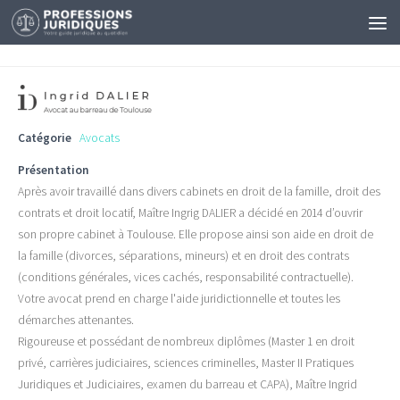
Catégorie
Avocats
Présentation
Après avoir travaillé dans divers cabinets en droit de la famille, droit des
contrats et droit locatif, Maître Ingrig DALIER a décidé en 2014 d’ouvrir
son propre cabinet à Toulouse. Elle propose ainsi son aide en droit de
la famille (divorces, séparations, mineurs) et en droit des contrats
(conditions générales, vices cachés, responsabilité contractuelle).
Votre avocat prend en charge l'aide juridictionnelle et toutes les
démarches attenantes.
Rigoureuse et possédant de nombreux diplômes (Master 1 en droit
privé, carrières judiciaires, sciences criminelles, Master II Pratiques
Juridiques et Judiciaires, examen du barreau et CAPA), Maître Ingrid