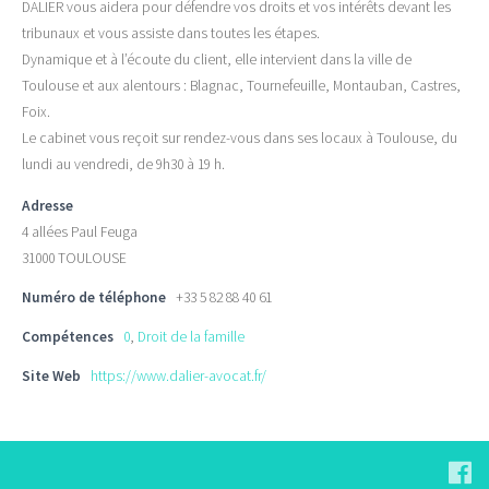
DALIER vous aidera pour défendre vos droits et vos intérêts devant les
tribunaux et vous assiste dans toutes les étapes.
Dynamique et à l’écoute du client, elle intervient dans la ville de
Toulouse et aux alentours : Blagnac, Tournefeuille, Montauban, Castres,
Foix.
Le cabinet vous reçoit sur rendez-vous dans ses locaux à Toulouse, du
lundi au vendredi, de 9h30 à 19 h.
Adresse
4 allées Paul Feuga
31000 TOULOUSE
Numéro de téléphone
+33 5 82 88 40 61
Compétences
0
,
Droit de la famille
Site Web
https://www.dalier-avocat.fr/