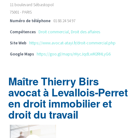
11 boulevard Sébastopol
75001 - PARIS
Numéro de téléphone
01 88 24 54 97
Compétences
Droit commercial
,
Droit des affaires
Site Web
https://www.avocat-atayi.fr/droit-commercial.php
Google Maps
https://goo.gl/maps/rHycJqdLwM2RHLyG6
Maître Thierry Birs
avocat à Levallois-Perret
en droit immobilier et
droit du travail