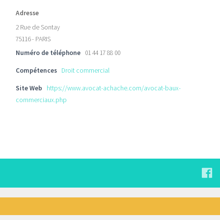
Adresse
2 Rue de Sontay
75116 - PARIS
Numéro de téléphone
01 44 17 88 00
Compétences
Droit commercial
Site Web
https://www.avocat-achache.com/avocat-baux-
commerciaux.php