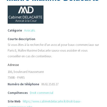
Catégorie
Avocats
Courte description
Si vous êtes à la recherche d'un avocat pour baux commerciaux sur
Paris 8, Maître Maxime Delacarte saura vous assister et vous
conseiller en cas de contentieux.
Adresse
186, boulevard Haussmann
75008 - PARIS
Numéro de téléphone
06.61.15.85.17
Compétences
Droit commercial
Site Web
https://www.cabinetdelacarte.fr/droit-baux-