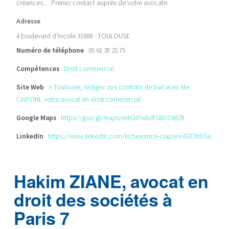
créances… Prenez contact auprès de votre avocate.
Adresse
4 boulevard d'Arcole 31000 - TOULOUSE
Numéro de téléphone
05 61 39 25 75
Compétences
Droit commercial
Site Web
A Toulouse, rédigez vos contrats de bail avec Me
CIAPONI, votre avocat en droit commercial
Google Maps
https://goo.gl/maps/mH24Tw8dFG8XCN929
LinkedIn
https://www.linkedin.com/in/laurence-ciaponi-8377b97a/
Hakim ZIANE, avocat en
droit des sociétés à
Paris 7