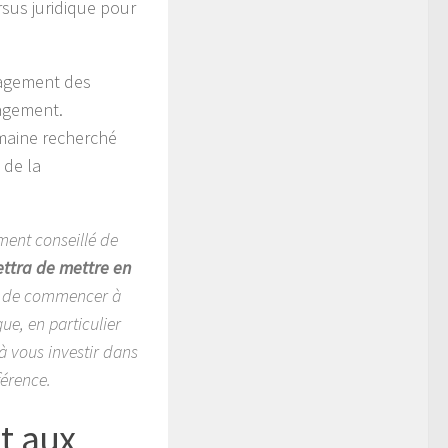
sus juridique pour
nagement des
nagement.
omaine recherché
 de la
ement conseillé de
ttra de mettre en
t de commencer à
ue, en particulier
 à vous investir dans
férence.
t aux