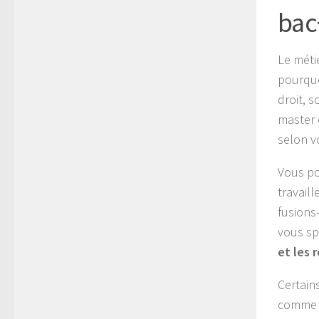
bac
Le métie
pourquo
droit, 
master d
selon vo
Vous po
travail
fusions
vous spé
et les 
Certain
comme l