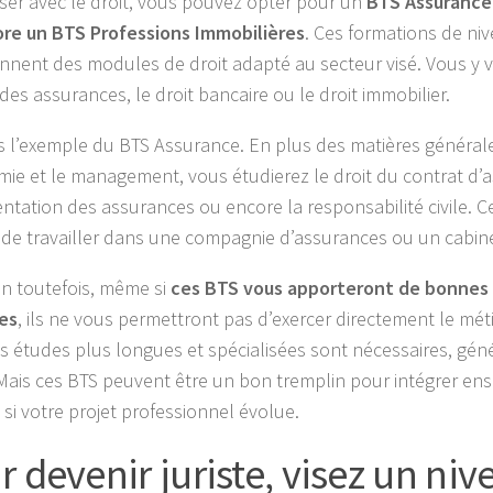
riser avec le droit, vous pouvez opter pour un
BTS Assurance
re un BTS Professions Immobilières
. Ces formations de ni
nent des modules de droit adapté au secteur visé. Vous y 
 des assurances, le droit bancaire ou le droit immobilier.
 l’exemple du BTS Assurance. En plus des matières généra
mie et le management, vous étudierez le droit du contrat d’a
ntation des assurances ou encore la responsabilité civile. 
 de travailler dans une compagnie d’assurances ou un cabin
on toutefois, même si
ces BTS vous apporteront de bonnes
ues
, ils ne vous permettront pas d’exercer directement le méti
es études plus longues et spécialisées sont nécessaires, gé
Mais ces BTS peuvent être un bon tremplin pour intégrer ens
 si votre projet professionnel évolue.
r devenir juriste, visez un niv