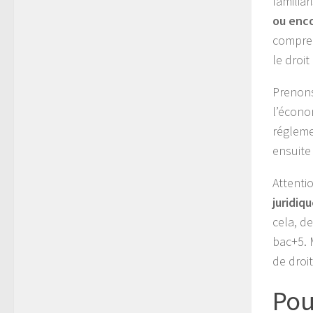
familia
ou enco
compren
le droit
Prenons
l’écono
régleme
ensuite
Attenti
juridiq
cela, d
bac+5. 
de droit
Pou