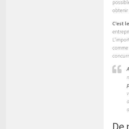
possibl
obtenir 
C’est l
entrepr
L’impor
comme le
concurr
A
m
p
v
d
d
De 