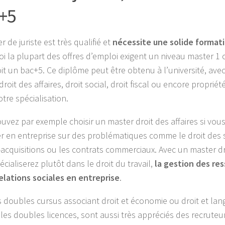
+5
r de juriste est très qualifié et
nécessite une solide formati
i la plupart des offres d’emploi exigent un niveau master 1
soit un bac+5. Ce diplôme peut être obtenu à l’université, av
roit des affaires, droit social, droit fiscal ou encore propriét
tre spécialisation.
uvez par exemple choisir un master droit des affaires si vou
ler en entreprise sur des problématiques comme le droit des s
-acquisitions ou les contrats commerciaux. Avec un master dr
cialiserez plutôt dans le droit du travail,
la gestion des re
relations sociales en entreprise
.
s doubles cursus associant droit et économie ou droit et lan
es doubles licences, sont aussi très appréciés des recruteur