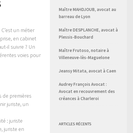
s
Maître MAHDJOUB, avocat au
barreau de Lyon
?
C’est un métier
Maître DESPLANCHE, avocat à
Plessis-Bouchard
rise, en cabinet
ut-il suivre ? Un
Maître Frutoso, notaire à
férentes voies pour
Villeneuve-lès-Maguelone
Jeansy Mitata, avocat à Caen
Audrey François Avocat :
Avocat en recouvrement des
ns de premières
créances à Charleroi
ir juriste, un
é : juriste
ARTICLES RÉCENTS
e, juriste en