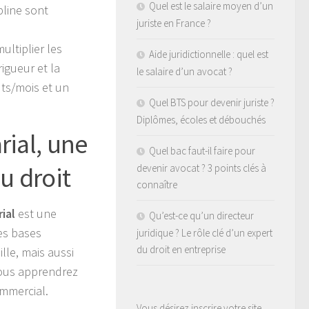
Quel est le salaire moyen d’un
pline sont
juriste en France ?
multiplier les
Aide juridictionnelle : quel est
igueur et la
le salaire d’un avocat ?
uts/mois et un
Quel BTS pour devenir juriste ?
Diplômes, écoles et débouchés
rial, une
Quel bac faut-il faire pour
u droit
devenir avocat ? 3 points clés à
connaître
ial
est une
Qu’est-ce qu’un directeur
es bases
juridique ? Le rôle clé d’un expert
du droit en entreprise
ille, mais aussi
Vous apprendrez
ommercial.
Vous désirez inscrire votre site