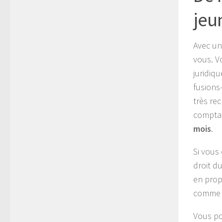
jeu
Avec un
vous. V
juridiq
fusions
très re
comptab
mois
.
Si vous 
droit du
en prop
comme l
Vous po