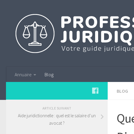
Annuaire
Blog
BLOG
ARTICLE SUIVANT
Que
Aide juridictionnelle : quel est le salaire d’un
avocat ?