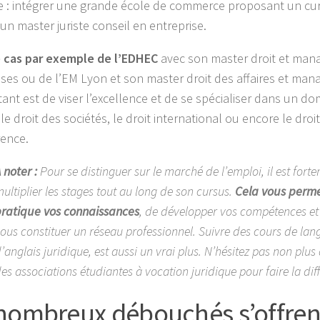
e : intégrer une grande école de commerce proposant un cur
un master juriste conseil en entreprise.
e cas par exemple de l’EDHEC
avec son master droit et ma
ises ou de l’EM Lyon et son master droit des affaires et ma
tant est de viser l’excellence et de se spécialiser dans un d
 droit des sociétés, le droit international ou encore le droit
ence.
 noter :
Pour se distinguer sur le marché de l’emploi, il est fort
ultiplier les stages tout au long de son cursus.
Cela vous perme
ratique vos connaissances
, de développer vos compétences e
ous constituer un réseau professionnel. Suivre des cours de lang
’anglais juridique, est aussi un vrai plus. N’hésitez pas non plus
es associations étudiantes à vocation juridique pour faire la dif
nombreux débouchés s’offren