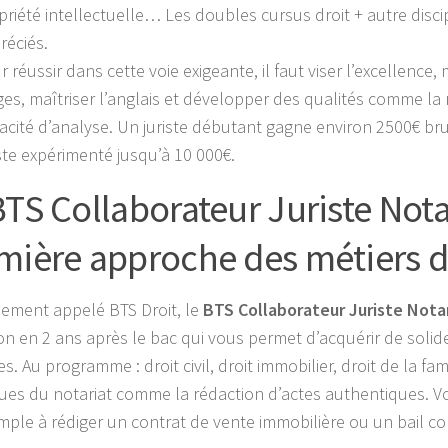
priété intellectuelle… Les doubles cursus droit + autre disci
réciés.
 réussir dans cette voie exigeante, il faut viser l’excellence, 
ges, maîtriser l’anglais et développer des qualités comme la r
acité d’analyse. Un juriste débutant gagne environ 2500€ br
iste expérimenté jusqu’à 10 000€.
BTS Collaborateur Juriste Nota
mière approche des métiers d
ement appelé BTS Droit, le
BTS Collaborateur Juriste Notar
on en 2 ans après le bac qui vous permet d’acquérir de solid
es. Au programme : droit civil, droit immobilier, droit de la fam
ues du notariat comme la rédaction d’actes authentiques. 
mple à rédiger un contrat de vente immobilière ou un bail c