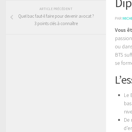
Dip
ARTICLE PRÉCÉDENT
Quel bac faut-il faire pour devenir avocat ?
PAR
MICH
3 points clés à connaître
Vous êt
passion
ou dans
BTS suff
se form
L’es
Le 
bas
niv
De 
d’en