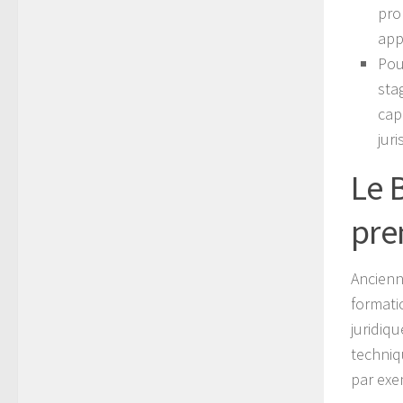
pro
app
Pour
sta
cap
jur
Le 
pre
Ancienn
formati
juridiqu
techniq
par exe