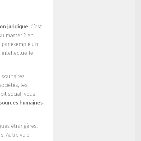
on juridique
. C’est
 ou master 2 en
ec par exemple un
é intellectuelle
s souhaitez
ociétés, les
oit social, vous
ssources humaines
gues étrangères,
s. Autre voie