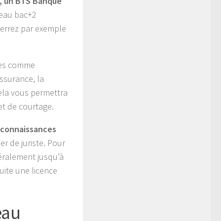
, un BTS Banque
veau bac+2
verrez par exemple
les comme
ssurance, la
Cela vous permettra
et de courtage.
 connaissances
er de juriste. Pour
néralement jusqu’à
uite une licence
eau