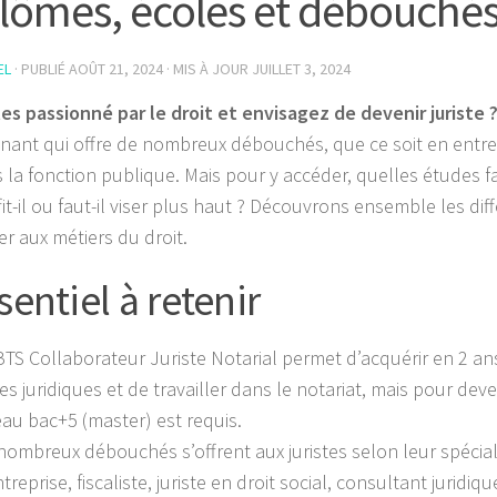
lômes, écoles et débouché
EL
· PUBLIÉ
AOÛT 21, 2024
· MIS À JOUR
JUILLET 3, 2024
es passionné par le droit et envisagez de devenir juriste 
nant qui offre de nombreux débouchés, que ce soit en entrep
 la fonction publique. Mais pour y accéder, quelles études fa
it-il ou faut-il viser plus haut ? Découvrons ensemble les dif
er aux métiers du droit.
sentiel à retenir
BTS Collaborateur Juriste Notarial permet d’acquérir en 2 a
es juridiques et de travailler dans le notariat, mais pour deven
eau bac+5 (master) est requis.
nombreux débouchés s’offrent aux juristes selon leur spécialit
treprise, fiscaliste, juriste en droit social, consultant juridiqu