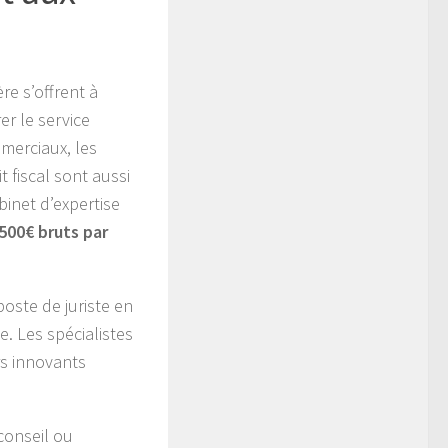
re s’offrent à
er le service
mmerciaux, les
 fiscal sont aussi
binet d’expertise
2500€ bruts par
poste de juriste en
e. Les spécialistes
rs innovants
conseil ou