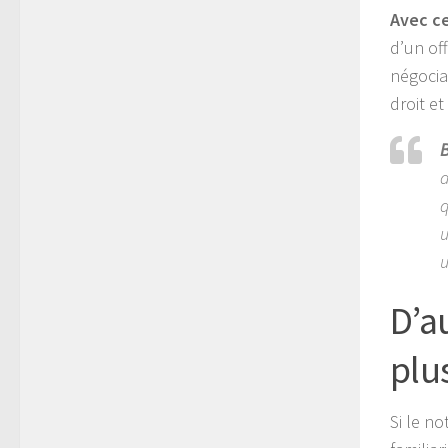
Avec ce
d’un of
négocia
droit e
B
d
q
u
u
D’a
plu
Si le n