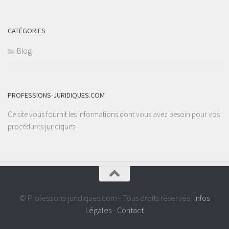
CATÉGORIES
Blog
PROFESSIONS-JURIDIQUES.COM
Ce site vous fournit les informations dont vous avez besoin pour vos
procédures juridiques.
© Professions-juridiques.com - Tous droits réservés |
Infos
Légales
-
Contact