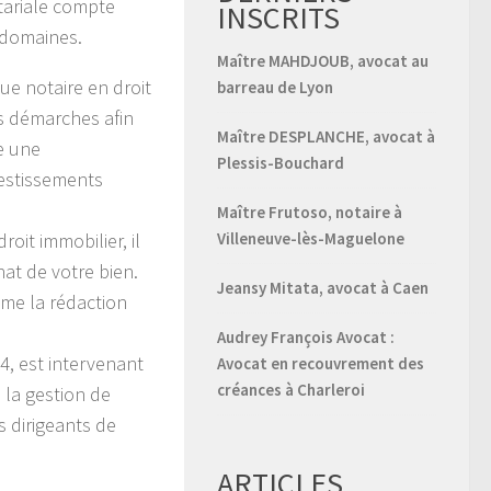
otariale compte
INSCRITS
 domaines.
Maître MAHDJOUB, avocat au
ue notaire en droit
barreau de Lyon
os démarches afin
Maître DESPLANCHE, avocat à
re une
Plessis-Bouchard
estissements
Maître Frutoso, notaire à
roit immobilier, il
Villeneuve-lès-Maguelone
hat de votre bien.
Jeansy Mitata, avocat à Caen
mme la rédaction
Audrey François Avocat :
4, est intervenant
Avocat en recouvrement des
créances à Charleroi
 la gestion de
s dirigeants de
ARTICLES