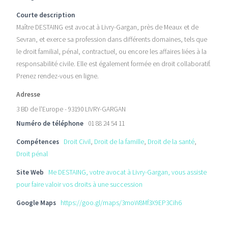
Courte description
Maître DESTAING est avocat à Livry-Gargan, près de Meaux et de
Sevran, et exerce sa profession dans différents domaines, tels que
le droit familial, pénal, contractuel, ou encore les affaires liées à la
responsabilité civile. Elle est également formée en droit collaboratif.
Prenez rendez-vous en ligne.
Adresse
3 BD de l'Europe - 93190 LIVRY-GARGAN
Numéro de téléphone
01 88 24 54 11
Compétences
Droit Civil
,
Droit de la famille
,
Droit de la santé
,
Droit pénal
Site Web
Me DESTAING, votre avocat à Livry-Gargan, vous assiste
pour faire valoir vos droits à une succession
Google Maps
https://goo.gl/maps/3moW8Mf3X9EP3Cih6