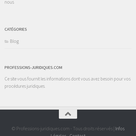
nous
CATÉGORIES
Blog
PROFESSIONS-JURIDIQUES.COM
Ce site vous fournit les informations dont vous avez besoin pour vos
procédures juridiques.
© Professions-juridiques.com - Tous droits réservés |
Infos
Légales
-
Contact