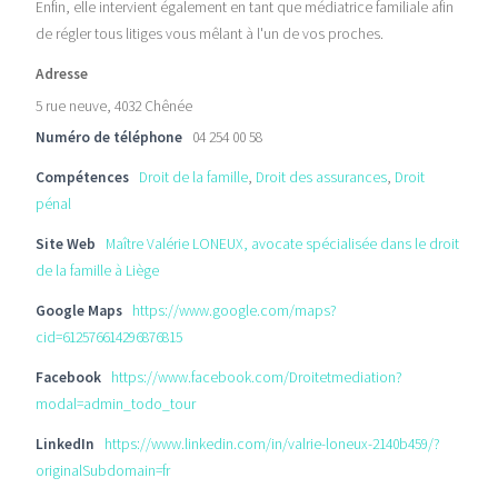
Enfin, elle intervient également en tant que médiatrice familiale afin
de régler tous litiges vous mêlant à l'un de vos proches.
Adresse
5 rue neuve, 4032 Chênée
Numéro de téléphone
04 254 00 58
Compétences
Droit de la famille
,
Droit des assurances
,
Droit
pénal
Site Web
Maître Valérie LONEUX, avocate spécialisée dans le droit
de la famille à Liège
Google Maps
https://www.google.com/maps?
cid=612576614296876815
Facebook
https://www.facebook.com/Droitetmediation?
modal=admin_todo_tour
LinkedIn
https://www.linkedin.com/in/valrie-loneux-2140b459/?
originalSubdomain=fr