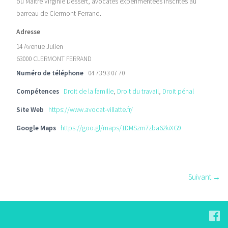
ou Maître Virginie Dessert, avocates expérimentées inscrites au
barreau de Clermont-Ferrand.
Adresse
14 Avenue Julien
63000 CLERMONT FERRAND
Numéro de téléphone
04 73 93 07 70
Compétences
Droit de la famille
,
Droit du travail
,
Droit pénal
Site Web
https://www.avocat-villatte.fr/
Google Maps
https://goo.gl/maps/1DMSzm7zba62kiXG9
Suivant →