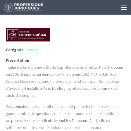
Catégorie
Avocats
Présentation
Titulaire d'un diplôme d'Étude Approfondies en droit du travail, obtenu
en 2000, et inscrite au Barreau de Paris depuis 2002, Maître Mathilde
Crochet-Méjan est aujourd'hui avocat en droit du travail. Son cabinet
d'avocat est installé à Paris 16, elle y reçoit des salariés comme des
chefs d'entreprise.
Ses connaissances en droit du travail, lui permettent d'intervenir sur un
grand nombre de questions, que ce soit pour des conseils juridiques
ou pour défendre ses clients devant les Tribunaux. Ainsi, elle est
sollicitée pour des problématiques de discrimination ou de