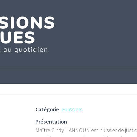
Catégorie
Huissiers
Présentation
Maître Cindy HANNOUN est huissier de justic