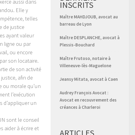
exerce aussi dans
INSCRITS
andou. Elle y
Maître MAHDJOUB, avocat au
ompétence, telles
barreau de Lyon
 de justice
ves ayant valeur
Maître DESPLANCHE, avocat à
n ligne ou par
Plessis-Bouchard
vail, ou encore
Maître Frutoso, notaire à
par son locataire.
Villeneuve-lès-Maguelone
ie de son activité
justice, afin de
Jeansy Mitata, avocat à Caen
ue ou morale qu’un
Audrey François Avocat :
ment l’exécution
Avocat en recouvrement des
us d’appliquer un
créances à Charleroi
N sont le conseil
es aider à écrire et
ARTICLES