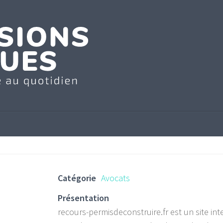
Catégorie
Avocats
Présentation
recours-permisdeconstruire.fr est un site int