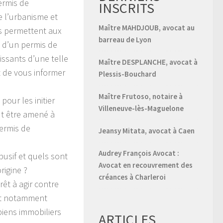
ermis de
INSCRITS
e l’urbanisme et
Maître MAHDJOUB, avocat au
us permettent aux
barreau de Lyon
n d’un permis de
issants d’une telle
Maître DESPLANCHE, avocat à
 de vous informer
Plessis-Bouchard
Maître Frutoso, notaire à
pour les initier
Villeneuve-lès-Maguelone
eut être amené à
ermis de
Jeansy Mitata, avocat à Caen
Audrey François Avocat :
busif et quels sont
Avocat en recouvrement des
rigine ?
créances à Charleroi
érêt à agir contre
nt notamment
iens immobiliers
ARTICLES